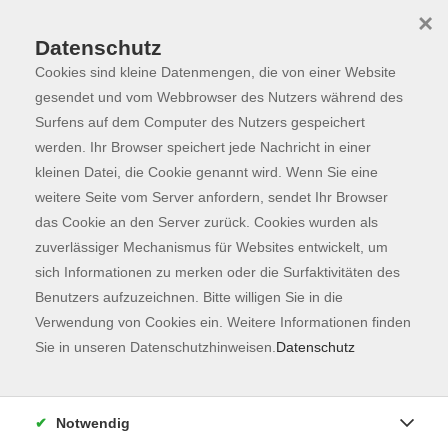
×
Datenschutz
Cookies sind kleine Datenmengen, die von einer Website
Skip to main content
You are here:
Programm
gesendet und vom Webbrowser des Nutzers während des
Surfens auf dem Computer des Nutzers gespeichert
werden. Ihr Browser speichert jede Nachricht in einer
kleinen Datei, die Cookie genannt wird. Wenn Sie eine
Der Kurs konnte nicht gefunden werden.
weitere Seite vom Server anfordern, sendet Ihr Browser
das Cookie an den Server zurück. Cookies wurden als
zuverlässiger Mechanismus für Websites entwickelt, um
Kontaktformular
sich Informationen zu merken oder die Surfaktivitäten des
Impressum
Benutzers aufzuzeichnen. Bitte willigen Sie in die
AGB
Verwendung von Cookies ein. Weitere Informationen finden
Sie in unseren Datenschutzhinweisen.
Datenschutz
Datenschutzerklärung
Sitemap
Widerruf
Notwendig