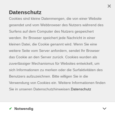
×
Datenschutz
Cookies sind kleine Datenmengen, die von einer Website
Skip to main content
You are here:
Programm
gesendet und vom Webbrowser des Nutzers während des
Surfens auf dem Computer des Nutzers gespeichert
werden. Ihr Browser speichert jede Nachricht in einer
kleinen Datei, die Cookie genannt wird. Wenn Sie eine
Der Kurs konnte nicht gefunden werden.
weitere Seite vom Server anfordern, sendet Ihr Browser
das Cookie an den Server zurück. Cookies wurden als
zuverlässiger Mechanismus für Websites entwickelt, um
Kontaktformular
sich Informationen zu merken oder die Surfaktivitäten des
Impressum
Benutzers aufzuzeichnen. Bitte willigen Sie in die
AGB
Verwendung von Cookies ein. Weitere Informationen finden
Sie in unseren Datenschutzhinweisen.
Datenschutz
Datenschutzerklärung
Sitemap
Widerruf
Notwendig