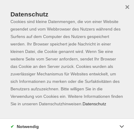
×
Datenschutz
Cookies sind kleine Datenmengen, die von einer Website
Skip to main content
You are here:
Programm
gesendet und vom Webbrowser des Nutzers während des
Surfens auf dem Computer des Nutzers gespeichert
werden. Ihr Browser speichert jede Nachricht in einer
kleinen Datei, die Cookie genannt wird. Wenn Sie eine
Der Kurs konnte nicht gefunden werden.
weitere Seite vom Server anfordern, sendet Ihr Browser
das Cookie an den Server zurück. Cookies wurden als
zuverlässiger Mechanismus für Websites entwickelt, um
Kontaktformular
sich Informationen zu merken oder die Surfaktivitäten des
Impressum
Benutzers aufzuzeichnen. Bitte willigen Sie in die
AGB
Verwendung von Cookies ein. Weitere Informationen finden
Sie in unseren Datenschutzhinweisen.
Datenschutz
Datenschutzerklärung
Sitemap
Widerruf
Notwendig