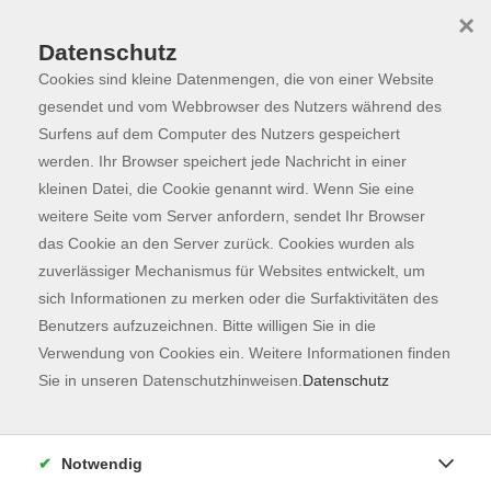
×
Datenschutz
Cookies sind kleine Datenmengen, die von einer Website
Skip to main content
You are here:
Programm
gesendet und vom Webbrowser des Nutzers während des
Surfens auf dem Computer des Nutzers gespeichert
werden. Ihr Browser speichert jede Nachricht in einer
kleinen Datei, die Cookie genannt wird. Wenn Sie eine
Der Kurs konnte nicht gefunden werden.
weitere Seite vom Server anfordern, sendet Ihr Browser
das Cookie an den Server zurück. Cookies wurden als
zuverlässiger Mechanismus für Websites entwickelt, um
Kontaktformular
sich Informationen zu merken oder die Surfaktivitäten des
Impressum
Benutzers aufzuzeichnen. Bitte willigen Sie in die
AGB
Verwendung von Cookies ein. Weitere Informationen finden
Sie in unseren Datenschutzhinweisen.
Datenschutz
Datenschutzerklärung
Sitemap
Widerruf
Notwendig