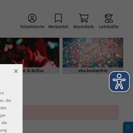
TeilnehmerIn
Merkzettel
Warenkorb
Lehrkräfte
×
Kunst & Kultur
vhs.kostenfrei
rs
ei, die
ndet
ger
 die
dung