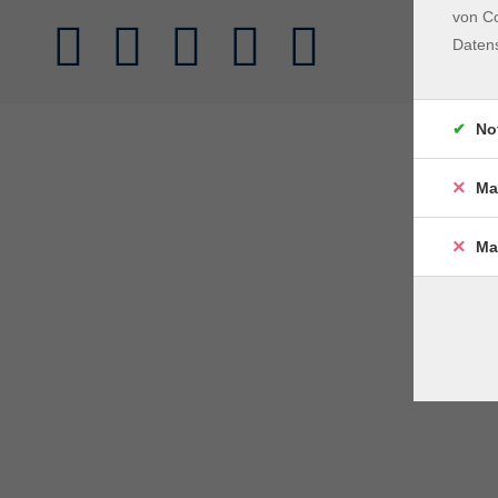
von Co
Daten
No
Ma
Ma