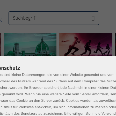
Sprachen
Gesundheit
enschutz
s sind kleine Datenmengen, die von einer Website gesendet und vom
owser des Nutzers während des Surfens auf dem Computer des Nutze
chert werden. Ihr Browser speichert jede Nachricht in einer kleinen Dat
 genannt wird. Wenn Sie eine weitere Seite vom Server anfordern, se
owser das Cookie an den Server zurück. Cookies wurden als zuverlässi
ismus für Websites entwickelt, um sich Informationen zu merken oder
tivitäten des Benutzers aufzuzeichnen. Bitte willigen Sie in die Verwen