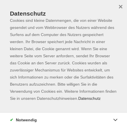
×
Datenschutz
Cookies sind kleine Datenmengen, die von einer Website
Skip to main content
You are here:
Dozierende
gesendet und vom Webbrowser des Nutzers während des
Surfens auf dem Computer des Nutzers gespeichert
werden. Ihr Browser speichert jede Nachricht in einer
kleinen Datei, die Cookie genannt wird. Wenn Sie eine
weitere Seite vom Server anfordern, sendet Ihr Browser
Der Dozent konnte leider nicht gefunden
das Cookie an den Server zurück. Cookies wurden als
werden
zuverlässiger Mechanismus für Websites entwickelt, um
sich Informationen zu merken oder die Surfaktivitäten des
Benutzers aufzuzeichnen. Bitte willigen Sie in die
Verwendung von Cookies ein. Weitere Informationen finden
Sie in unseren Datenschutzhinweisen.
Datenschutz
Kontaktformular
Impressum
Notwendig
AGB