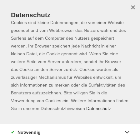
×
Datenschutz
Cookies sind kleine Datenmengen, die von einer Website
Skip to main content
You are here:
Programm
gesendet und vom Webbrowser des Nutzers während des
Surfens auf dem Computer des Nutzers gespeichert
werden. Ihr Browser speichert jede Nachricht in einer
kleinen Datei, die Cookie genannt wird. Wenn Sie eine
Der Kurs konnte nicht gefunden werden.
weitere Seite vom Server anfordern, sendet Ihr Browser
das Cookie an den Server zurück. Cookies wurden als
zuverlässiger Mechanismus für Websites entwickelt, um
Kontaktformular
sich Informationen zu merken oder die Surfaktivitäten des
Impressum
Benutzers aufzuzeichnen. Bitte willigen Sie in die
AGB
Verwendung von Cookies ein. Weitere Informationen finden
Sie in unseren Datenschutzhinweisen.
Datenschutz
Datenschutzerklärung
Sitemap
Widerruf
Notwendig