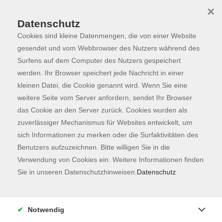
×
Datenschutz
Cookies sind kleine Datenmengen, die von einer Website
Skip to main content
You are here:
Programm
gesendet und vom Webbrowser des Nutzers während des
Surfens auf dem Computer des Nutzers gespeichert
werden. Ihr Browser speichert jede Nachricht in einer
kleinen Datei, die Cookie genannt wird. Wenn Sie eine
Der Kurs konnte nicht gefunden werden.
weitere Seite vom Server anfordern, sendet Ihr Browser
das Cookie an den Server zurück. Cookies wurden als
zuverlässiger Mechanismus für Websites entwickelt, um
Kontaktformular
sich Informationen zu merken oder die Surfaktivitäten des
Impressum
Benutzers aufzuzeichnen. Bitte willigen Sie in die
AGB
Verwendung von Cookies ein. Weitere Informationen finden
Sie in unseren Datenschutzhinweisen.
Datenschutz
Datenschutzerklärung
Sitemap
Widerruf
Notwendig