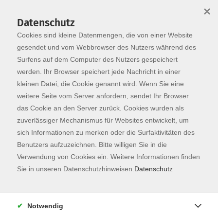
×
Datenschutz
Cookies sind kleine Datenmengen, die von einer Website
Skip to main content
You are here:
Programm
gesendet und vom Webbrowser des Nutzers während des
Surfens auf dem Computer des Nutzers gespeichert
werden. Ihr Browser speichert jede Nachricht in einer
kleinen Datei, die Cookie genannt wird. Wenn Sie eine
Der Kurs konnte nicht gefunden werden.
weitere Seite vom Server anfordern, sendet Ihr Browser
das Cookie an den Server zurück. Cookies wurden als
zuverlässiger Mechanismus für Websites entwickelt, um
Kontaktformular
sich Informationen zu merken oder die Surfaktivitäten des
Impressum
Benutzers aufzuzeichnen. Bitte willigen Sie in die
AGB
Verwendung von Cookies ein. Weitere Informationen finden
Sie in unseren Datenschutzhinweisen.
Datenschutz
Datenschutzerklärung
Sitemap
Widerruf
Notwendig