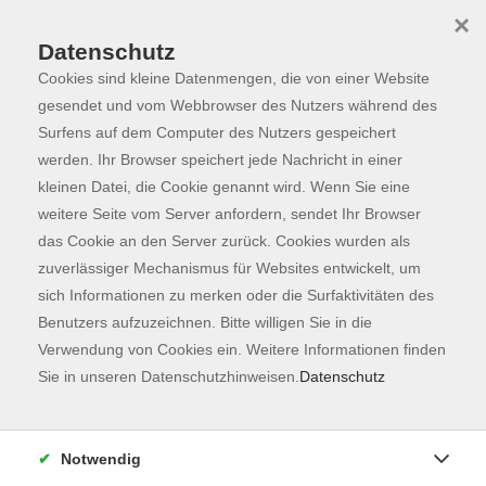
×
Datenschutz
Cookies sind kleine Datenmengen, die von einer Website
Skip to main content
You are here:
Programm
gesendet und vom Webbrowser des Nutzers während des
Surfens auf dem Computer des Nutzers gespeichert
werden. Ihr Browser speichert jede Nachricht in einer
kleinen Datei, die Cookie genannt wird. Wenn Sie eine
Der Kurs konnte nicht gefunden werden.
weitere Seite vom Server anfordern, sendet Ihr Browser
das Cookie an den Server zurück. Cookies wurden als
zuverlässiger Mechanismus für Websites entwickelt, um
Kontaktformular
sich Informationen zu merken oder die Surfaktivitäten des
Impressum
Benutzers aufzuzeichnen. Bitte willigen Sie in die
AGB
Verwendung von Cookies ein. Weitere Informationen finden
Sie in unseren Datenschutzhinweisen.
Datenschutz
Datenschutzerklärung
Sitemap
Widerruf
Notwendig