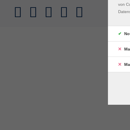
von Co
Daten
No
Ma
Ma