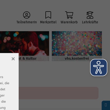
TeilnehmerIn
Merkzettel
Warenkorb
Lehrkräfte
×
Kunst & Kultur
vhs.kostenfrei
rs
ei, die
ndet
ger
 die
dung