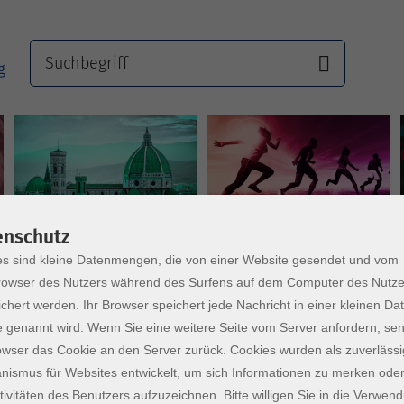
Sprachen
Gesundheit
enschutz
s sind kleine Datenmengen, die von einer Website gesendet und vom
owser des Nutzers während des Surfens auf dem Computer des Nutze
chert werden. Ihr Browser speichert jede Nachricht in einer kleinen Dat
 genannt wird. Wenn Sie eine weitere Seite vom Server anfordern, se
owser das Cookie an den Server zurück. Cookies wurden als zuverlässi
ismus für Websites entwickelt, um sich Informationen zu merken oder
tivitäten des Benutzers aufzuzeichnen. Bitte willigen Sie in die Verwen