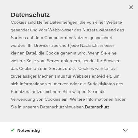
×
Datenschutz
Cookies sind kleine Datenmengen, die von einer Website
Skip to main content
You are here:
Programm
gesendet und vom Webbrowser des Nutzers während des
Surfens auf dem Computer des Nutzers gespeichert
werden. Ihr Browser speichert jede Nachricht in einer
kleinen Datei, die Cookie genannt wird. Wenn Sie eine
Der Kurs konnte nicht gefunden werden.
weitere Seite vom Server anfordern, sendet Ihr Browser
das Cookie an den Server zurück. Cookies wurden als
zuverlässiger Mechanismus für Websites entwickelt, um
Kontaktformular
sich Informationen zu merken oder die Surfaktivitäten des
Impressum
Benutzers aufzuzeichnen. Bitte willigen Sie in die
AGB
Verwendung von Cookies ein. Weitere Informationen finden
Sie in unseren Datenschutzhinweisen.
Datenschutz
Datenschutzerklärung
Sitemap
Widerruf
Notwendig