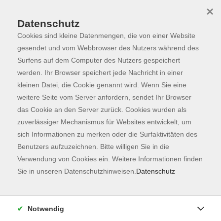
×
Datenschutz
Cookies sind kleine Datenmengen, die von einer Website
Skip to main content
You are here:
Programm
gesendet und vom Webbrowser des Nutzers während des
Surfens auf dem Computer des Nutzers gespeichert
werden. Ihr Browser speichert jede Nachricht in einer
kleinen Datei, die Cookie genannt wird. Wenn Sie eine
Der Kurs konnte nicht gefunden werden.
weitere Seite vom Server anfordern, sendet Ihr Browser
das Cookie an den Server zurück. Cookies wurden als
zuverlässiger Mechanismus für Websites entwickelt, um
Kontaktformular
sich Informationen zu merken oder die Surfaktivitäten des
Impressum
Benutzers aufzuzeichnen. Bitte willigen Sie in die
AGB
Verwendung von Cookies ein. Weitere Informationen finden
Sie in unseren Datenschutzhinweisen.
Datenschutz
Datenschutzerklärung
Sitemap
Widerruf
Notwendig