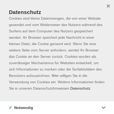
×
Datenschutz
Cookies sind kleine Datenmengen, die von einer Website
Skip to main content
You are here:
Programm
gesendet und vom Webbrowser des Nutzers während des
Surfens auf dem Computer des Nutzers gespeichert
werden. Ihr Browser speichert jede Nachricht in einer
kleinen Datei, die Cookie genannt wird. Wenn Sie eine
Der Kurs konnte nicht gefunden werden.
weitere Seite vom Server anfordern, sendet Ihr Browser
das Cookie an den Server zurück. Cookies wurden als
zuverlässiger Mechanismus für Websites entwickelt, um
Kontaktformular
sich Informationen zu merken oder die Surfaktivitäten des
Impressum
Benutzers aufzuzeichnen. Bitte willigen Sie in die
AGB
Verwendung von Cookies ein. Weitere Informationen finden
Sie in unseren Datenschutzhinweisen.
Datenschutz
Datenschutzerklärung
Sitemap
Widerruf
Notwendig