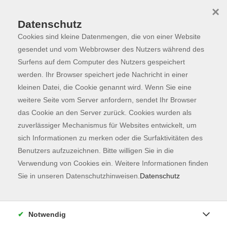
×
Datenschutz
Cookies sind kleine Datenmengen, die von einer Website
Skip to main content
You are here:
Programm
gesendet und vom Webbrowser des Nutzers während des
Surfens auf dem Computer des Nutzers gespeichert
werden. Ihr Browser speichert jede Nachricht in einer
kleinen Datei, die Cookie genannt wird. Wenn Sie eine
Der Kurs konnte nicht gefunden werden.
weitere Seite vom Server anfordern, sendet Ihr Browser
das Cookie an den Server zurück. Cookies wurden als
zuverlässiger Mechanismus für Websites entwickelt, um
Kontaktformular
sich Informationen zu merken oder die Surfaktivitäten des
Impressum
Benutzers aufzuzeichnen. Bitte willigen Sie in die
AGB
Verwendung von Cookies ein. Weitere Informationen finden
Sie in unseren Datenschutzhinweisen.
Datenschutz
Datenschutzerklärung
Sitemap
Widerruf
Notwendig