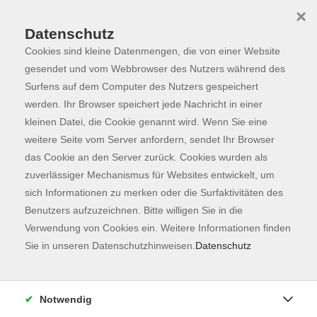
×
Datenschutz
Cookies sind kleine Datenmengen, die von einer Website
Skip to main content
You are here:
Über uns
Unsere Lehrkräfte
gesendet und vom Webbrowser des Nutzers während des
Surfens auf dem Computer des Nutzers gespeichert
werden. Ihr Browser speichert jede Nachricht in einer
kleinen Datei, die Cookie genannt wird. Wenn Sie eine
Jo, Minji
weitere Seite vom Server anfordern, sendet Ihr Browser
das Cookie an den Server zurück. Cookies wurden als
Lehrkraft für Deutsch
zuverlässiger Mechanismus für Websites entwickelt, um
sich Informationen zu merken oder die Surfaktivitäten des
Benutzers aufzuzeichnen. Bitte willigen Sie in die
Deutsch als Zweitsprache A2.1
Verwendung von Cookies ein. Weitere Informationen finden
Mo. 21.09.2026 18:00
Sie in unseren Datenschutzhinweisen.
Datenschutz
Freising
Notwendig