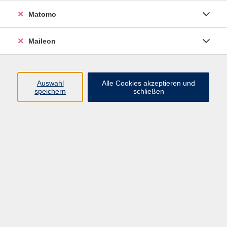
eine Herzensangelegenheit,
Matomo
Menschen Momente der
Entspannung zu schenken und mit
Maileon
ihnen die energetische Wirkung
des Kundalini Yoga zu teilen.
Auswahl
Alle Cookies akzeptieren und
speichern
schließen
Kundalini Yoga – Eine Reise zu Dir selbst!
Di. 15.09.2026 18:00
Freising
zurück zur Übersicht