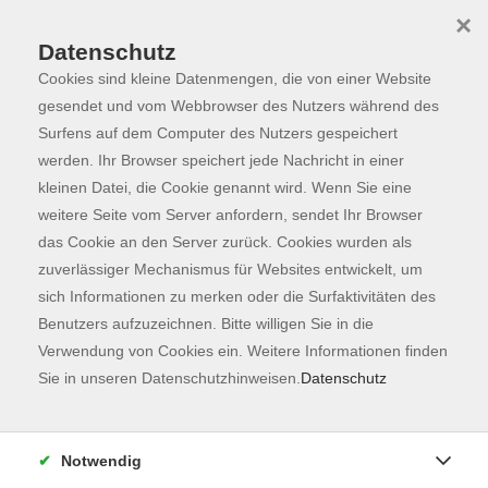
×
Datenschutz
Cookies sind kleine Datenmengen, die von einer Website
Skip to main content
You are here:
Über uns
Unsere Lehrkräfte
gesendet und vom Webbrowser des Nutzers während des
Surfens auf dem Computer des Nutzers gespeichert
werden. Ihr Browser speichert jede Nachricht in einer
kleinen Datei, die Cookie genannt wird. Wenn Sie eine
Roeland, Danelle
weitere Seite vom Server anfordern, sendet Ihr Browser
das Cookie an den Server zurück. Cookies wurden als
Lehrkraft für Englisch
zuverlässiger Mechanismus für Websites entwickelt, um
sich Informationen zu merken oder die Surfaktivitäten des
Keine passenden Kurse gefunden.
Benutzers aufzuzeichnen. Bitte willigen Sie in die
Verwendung von Cookies ein. Weitere Informationen finden
Sie in unseren Datenschutzhinweisen.
Datenschutz
Notwendig
zurück zur Übersicht