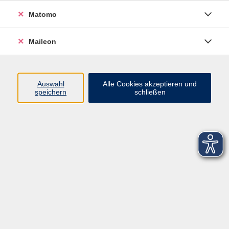
Matomo
Maileon
Kontaktformular
Impressum
Auswahl
Alle Cookies akzeptieren und
speichern
schließen
AGB
Datenschutzerklärung
Sitemap
Widerruf