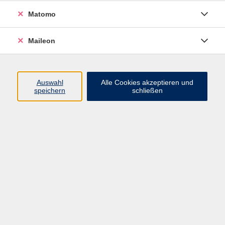
zu bleiben. Hier habe ich die vhs
Matomo
Freising entdeckt, wo ich sofort als
Italienisch-Lehrkraft aufgenommen
Maileon
wurde. Seit vielen Jahren habe ich
nun mit meinen Kursteilnehmern
große Freude daran meine schöne
Muttersprache mit Engagement
Auswahl
Alle Cookies akzeptieren und
speichern
schließen
und Professionalität zu vermitteln.
Viva l'Italia, viva l'Italiano!
Italienisch A2
Mo. 28.09.2026 09:00
Freising