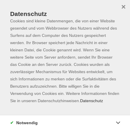
×
Datenschutz
Cookies sind kleine Datenmengen, die von einer Website
Skip to main content
You are here:
Über uns
Unsere Lehrkräfte
gesendet und vom Webbrowser des Nutzers während des
Surfens auf dem Computer des Nutzers gespeichert
werden. Ihr Browser speichert jede Nachricht in einer
kleinen Datei, die Cookie genannt wird. Wenn Sie eine
Donatone, Luciana
weitere Seite vom Server anfordern, sendet Ihr Browser
das Cookie an den Server zurück. Cookies wurden als
Lehrkraft für Italienisch
zuverlässiger Mechanismus für Websites entwickelt, um
Ciao a tutti!
sich Informationen zu merken oder die Surfaktivitäten des
Mein Name ist Luciana, ich
Benutzers aufzuzeichnen. Bitte willigen Sie in die
komme aus der ewigen Stadt
Verwendung von Cookies ein. Weitere Informationen finden
Rom, wo ich Sprachen und
Sie in unseren Datenschutzhinweisen.
Datenschutz
Literatur studiert habe. Nach vielen
Reisen in Europa und
Deutschland habe ich mich
Notwendig
entschlossen im schönen Freising