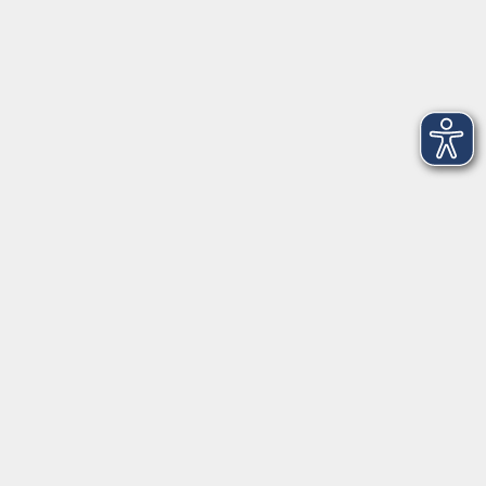
Italienisch für AnfängerInnen mit geringen
Vorkenntnissen
Sa. 10.10.2026 09:30
Freising
zurück zur Übersicht