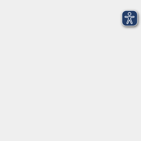
Französisch für die Reise
Mo. 12.10.2026 18:15
Freising
NEU: Stress in 8 Wochen bewältigen -
ONLINE
Mo. 12.10.2026 18:30
Live Online
NEU: Conversation française B2+