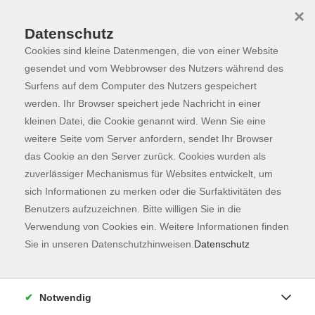
×
Datenschutz
Cookies sind kleine Datenmengen, die von einer Website
Skip to main content
You are here:
Suche
gesendet und vom Webbrowser des Nutzers während des
Surfens auf dem Computer des Nutzers gespeichert
werden. Ihr Browser speichert jede Nachricht in einer
kleinen Datei, die Cookie genannt wird. Wenn Sie eine
weitere Seite vom Server anfordern, sendet Ihr Browser
das Cookie an den Server zurück. Cookies wurden als
zuverlässiger Mechanismus für Websites entwickelt, um
sich Informationen zu merken oder die Surfaktivitäten des
Ergebnisse filtern
Benutzers aufzuzeichnen. Bitte willigen Sie in die
Verwendung von Cookies ein. Weitere Informationen finden
mehr laden
Sie in unseren Datenschutzhinweisen.
Datenschutz
NEU: Salsa Beginner Paartanz –
Grundlagen - Figurenpaket 1
Notwendig