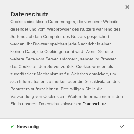
×
Datenschutz
Cookies sind kleine Datenmengen, die von einer Website
Skip to main content
You are here:
Suche
gesendet und vom Webbrowser des Nutzers während des
Surfens auf dem Computer des Nutzers gespeichert
werden. Ihr Browser speichert jede Nachricht in einer
kleinen Datei, die Cookie genannt wird. Wenn Sie eine
weitere Seite vom Server anfordern, sendet Ihr Browser
das Cookie an den Server zurück. Cookies wurden als
zuverlässiger Mechanismus für Websites entwickelt, um
sich Informationen zu merken oder die Surfaktivitäten des
Ergebnisse filtern
Benutzers aufzuzeichnen. Bitte willigen Sie in die
Verwendung von Cookies ein. Weitere Informationen finden
mehr laden
Sie in unseren Datenschutzhinweisen.
Datenschutz
Mehr Beweglichkeit im Alltag – bewusst
trainieren
Notwendig