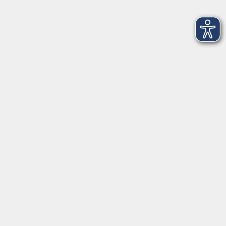
Führungen Weihenstephaner Gärten
Mi. 30.09.2026 15:30
Freising
Italienisch A1 - AnfängerInnen mit
Vorkenntnissen
Mi. 30.09.2026 16:30
Freising
Meditation im Flow
Mi. 30.09.2026 17:45