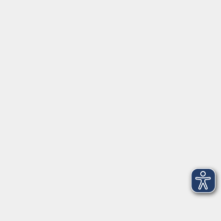
Ergebnisse filtern
Goethe-Zertifikat B1 - Deutsch
Sa. 17.10.2026 08:00
Freising
Vorbereitung auf die Deutschprüfung
Goethe-Zertifikat B1 am 17.10.2026
Sa. 19.09.2026 09:00
Freising