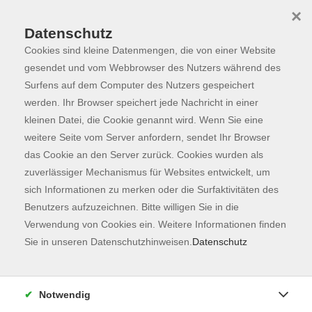
×
Datenschutz
Cookies sind kleine Datenmengen, die von einer Website
Skip to main content
You are here:
Programm
gesendet und vom Webbrowser des Nutzers während des
Surfens auf dem Computer des Nutzers gespeichert
werden. Ihr Browser speichert jede Nachricht in einer
kleinen Datei, die Cookie genannt wird. Wenn Sie eine
weitere Seite vom Server anfordern, sendet Ihr Browser
das Cookie an den Server zurück. Cookies wurden als
zuverlässiger Mechanismus für Websites entwickelt, um
sich Informationen zu merken oder die Surfaktivitäten des
Benutzers aufzuzeichnen. Bitte willigen Sie in die
Verwendung von Cookies ein. Weitere Informationen finden
2 Kurse
Sie in unseren Datenschutzhinweisen.
Datenschutz
zurück zu Sprachen
Kurse nach Themen
Notwendig
Zertifikat Deutsch
2