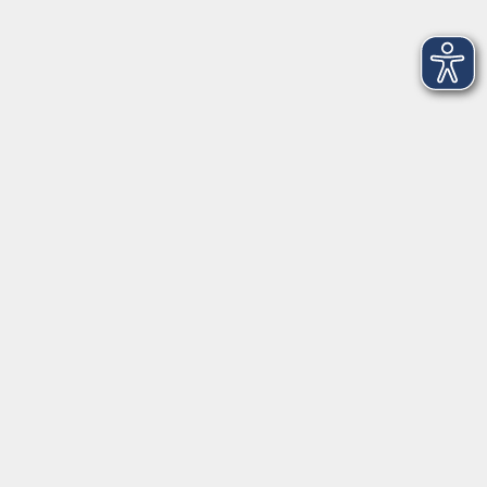
Freising
Zeichnen für alle
Do. 12.11.2026 18:00
Freising
Portrait - Gesichter zeichnen
Mi. 11.11.2026 15:00
Freising
Von der Altstadt nach Weihenstephan