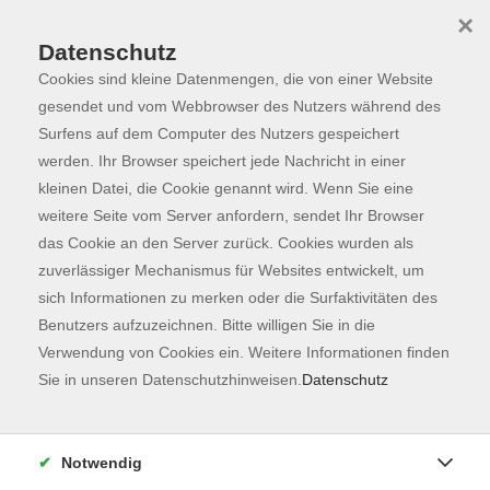
×
Datenschutz
Cookies sind kleine Datenmengen, die von einer Website
Skip to main content
You are here:
Programm
gesendet und vom Webbrowser des Nutzers während des
Surfens auf dem Computer des Nutzers gespeichert
werden. Ihr Browser speichert jede Nachricht in einer
kleinen Datei, die Cookie genannt wird. Wenn Sie eine
weitere Seite vom Server anfordern, sendet Ihr Browser
das Cookie an den Server zurück. Cookies wurden als
zuverlässiger Mechanismus für Websites entwickelt, um
sich Informationen zu merken oder die Surfaktivitäten des
Benutzers aufzuzeichnen. Bitte willigen Sie in die
Verwendung von Cookies ein. Weitere Informationen finden
134 Kurse
Sie in unseren Datenschutzhinweisen.
Datenschutz
zurück zu Fachbereiche
Kurse nach Themen
Notwendig
Unbekannte Heimat
42