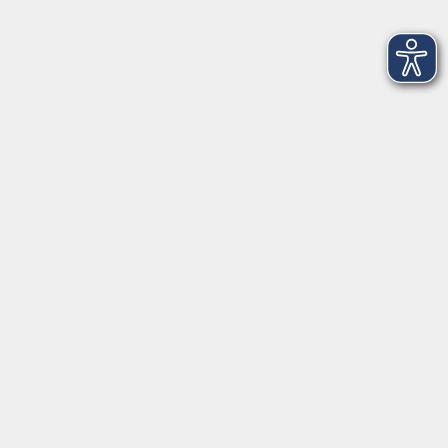
Linedance für Fortgeschrittene
Mo. 21.09.2026 19:30
Freising
Yoga Flow – Zwischen Atem und Stille
Mo. 21.09.2026 19:30
Freising
Linedance für AnfängerInnen
Mo. 21.09.2026 20:30