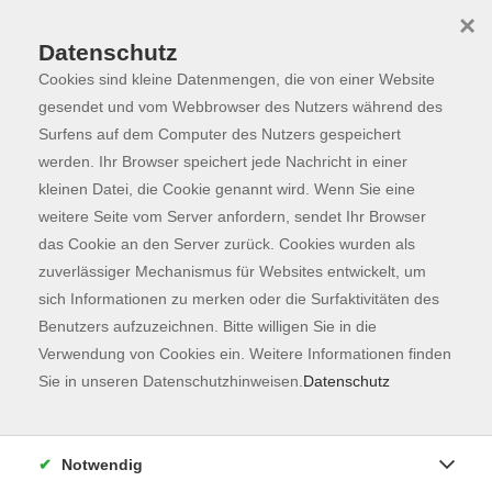
×
Datenschutz
Cookies sind kleine Datenmengen, die von einer Website
Skip to main content
You are here:
Programm
gesendet und vom Webbrowser des Nutzers während des
Surfens auf dem Computer des Nutzers gespeichert
werden. Ihr Browser speichert jede Nachricht in einer
kleinen Datei, die Cookie genannt wird. Wenn Sie eine
weitere Seite vom Server anfordern, sendet Ihr Browser
das Cookie an den Server zurück. Cookies wurden als
zuverlässiger Mechanismus für Websites entwickelt, um
sich Informationen zu merken oder die Surfaktivitäten des
Benutzers aufzuzeichnen. Bitte willigen Sie in die
Verwendung von Cookies ein. Weitere Informationen finden
162 Kurse
Sie in unseren Datenschutzhinweisen.
Datenschutz
zurück zu Fachbereiche
Kurse nach Themen
Notwendig
Ausbildung
2