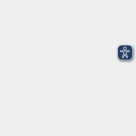
Mi. 09.09.2026 20:00
Freising
NEU: Stille & Bewegte Meditation TCM
(Traditionelle Chinesische Medizin)
Mi. 09.09.2026 20:30
Freising
NEU: Latin Tanz - Lady Style für
AnfängerInnen
Do. 10.09.2026 17:00
Freising