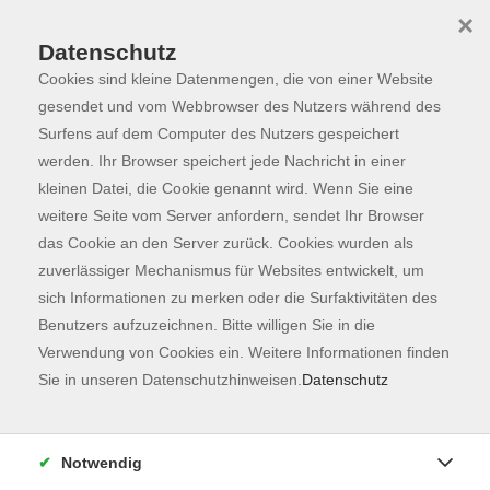
×
Datenschutz
Cookies sind kleine Datenmengen, die von einer Website
Skip to main content
You are here:
Programm
gesendet und vom Webbrowser des Nutzers während des
Surfens auf dem Computer des Nutzers gespeichert
werden. Ihr Browser speichert jede Nachricht in einer
kleinen Datei, die Cookie genannt wird. Wenn Sie eine
weitere Seite vom Server anfordern, sendet Ihr Browser
das Cookie an den Server zurück. Cookies wurden als
zuverlässiger Mechanismus für Websites entwickelt, um
sich Informationen zu merken oder die Surfaktivitäten des
Benutzers aufzuzeichnen. Bitte willigen Sie in die
Verwendung von Cookies ein. Weitere Informationen finden
162 Kurse
Sie in unseren Datenschutzhinweisen.
Datenschutz
zurück zu Fachbereiche
Kurse nach Themen
Notwendig
Ausbildung
2