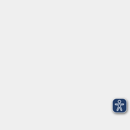
NEU: Märchen am Nachmittag
So. 27.09.2026 15:00
Freising
Führungen Weihenstephaner Gärten
Mo. 28.09.2026 15:00
Freising
NEU: Trauma im Kontext von Flucht und
Migration