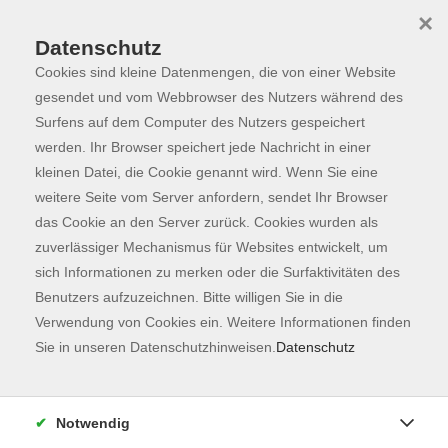
×
Datenschutz
Cookies sind kleine Datenmengen, die von einer Website
Skip to main content
You are here:
Programm
gesendet und vom Webbrowser des Nutzers während des
Surfens auf dem Computer des Nutzers gespeichert
werden. Ihr Browser speichert jede Nachricht in einer
kleinen Datei, die Cookie genannt wird. Wenn Sie eine
weitere Seite vom Server anfordern, sendet Ihr Browser
das Cookie an den Server zurück. Cookies wurden als
zuverlässiger Mechanismus für Websites entwickelt, um
sich Informationen zu merken oder die Surfaktivitäten des
Benutzers aufzuzeichnen. Bitte willigen Sie in die
Verwendung von Cookies ein. Weitere Informationen finden
132 Kurse
Sie in unseren Datenschutzhinweisen.
Datenschutz
zurück zu Fachbereiche
Kurse nach Themen
Notwendig
Kochen & Genießen
41