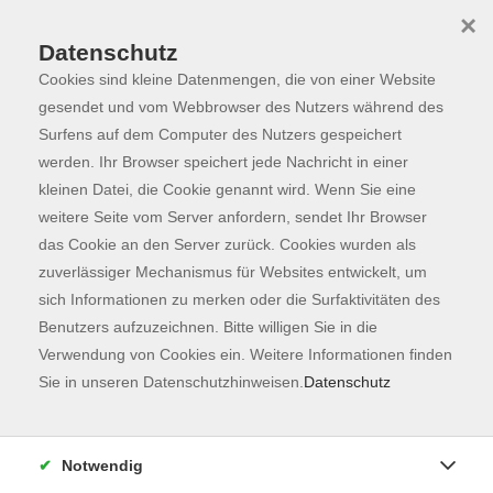
×
Datenschutz
Cookies sind kleine Datenmengen, die von einer Website
Skip to main content
You are here:
Programm
gesendet und vom Webbrowser des Nutzers während des
Surfens auf dem Computer des Nutzers gespeichert
werden. Ihr Browser speichert jede Nachricht in einer
kleinen Datei, die Cookie genannt wird. Wenn Sie eine
weitere Seite vom Server anfordern, sendet Ihr Browser
das Cookie an den Server zurück. Cookies wurden als
zuverlässiger Mechanismus für Websites entwickelt, um
sich Informationen zu merken oder die Surfaktivitäten des
Benutzers aufzuzeichnen. Bitte willigen Sie in die
Verwendung von Cookies ein. Weitere Informationen finden
162 Kurse
Sie in unseren Datenschutzhinweisen.
Datenschutz
zurück zu Fachbereiche
Kurse nach Themen
Notwendig
Ausbildung
2