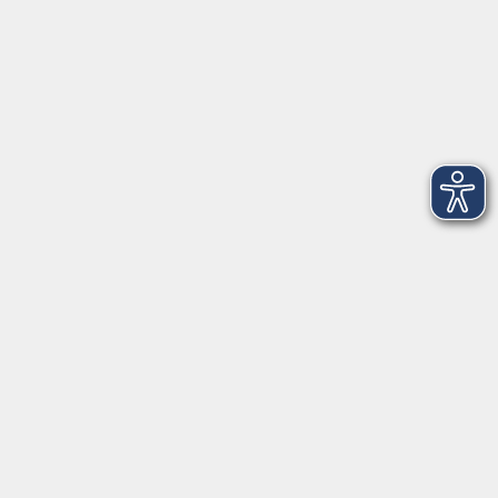
Mi. 09.09.2026 20:00
Freising
NEU: Stille & Bewegte Meditation TCM
(Traditionelle Chinesische Medizin)
Mi. 09.09.2026 20:30
Freising
NEU: Latin Tanz - Lady Style für
AnfängerInnen
Do. 10.09.2026 17:00
Freising