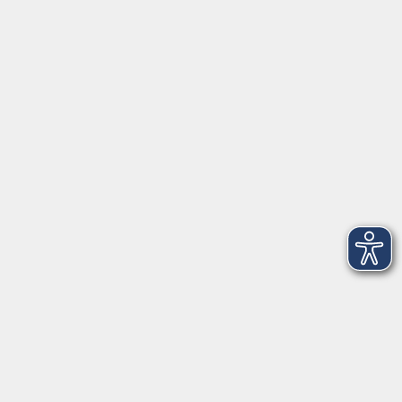
Deutsch als Zweitsprache A2.1
Mo. 15.02.2027 18:00
Freising
Einbürgerungstest
Fr. 11.12.2026 17:00
Freising
NEU: Conversation française B2+
Mo. 12.10.2026 20:00
Freising