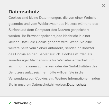
×
Datenschutz
Cookies sind kleine Datenmengen, die von einer Website
Skip to main content
You are here:
Programm
gesendet und vom Webbrowser des Nutzers während des
Surfens auf dem Computer des Nutzers gespeichert
werden. Ihr Browser speichert jede Nachricht in einer
kleinen Datei, die Cookie genannt wird. Wenn Sie eine
weitere Seite vom Server anfordern, sendet Ihr Browser
das Cookie an den Server zurück. Cookies wurden als
zuverlässiger Mechanismus für Websites entwickelt, um
sich Informationen zu merken oder die Surfaktivitäten des
Benutzers aufzuzeichnen. Bitte willigen Sie in die
Verwendung von Cookies ein. Weitere Informationen finden
143 Kurse
Sie in unseren Datenschutzhinweisen.
Datenschutz
zurück zu Fachbereiche
Kurse nach Themen
Notwendig
Sprachberatung
7