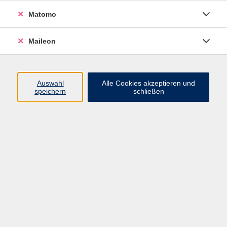
Matomo
Sauerkrautparty & Sprossen &
Maileon
Microgreens
Di. 13.10.2026 18:00
Freising
Auswahl
Alle Cookies akzeptieren und
speichern
schließen
KIMCHI Fermentierparty
Di. 10.11.2026 18:00
Freising
Kakaozeremonie mit Meditation, Mantras
und Tanz