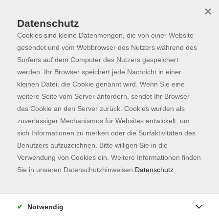
×
Datenschutz
Cookies sind kleine Datenmengen, die von einer Website
Skip to main content
You are here:
Dozierende
gesendet und vom Webbrowser des Nutzers während des
Surfens auf dem Computer des Nutzers gespeichert
werden. Ihr Browser speichert jede Nachricht in einer
kleinen Datei, die Cookie genannt wird. Wenn Sie eine
Häußler, Claudia
weitere Seite vom Server anfordern, sendet Ihr Browser
das Cookie an den Server zurück. Cookies wurden als
Ernährungsberaterin, Detox
zuverlässiger Mechanismus für Websites entwickelt, um
Coach, Immunsystem
sich Informationen zu merken oder die Surfaktivitäten des
Coach
Benutzers aufzuzeichnen. Bitte willigen Sie in die
Roh-veganer ärztl. geprüfte
Verwendung von Cookies ein. Weitere Informationen finden
Ernährungsberaterin
Sie in unseren Datenschutzhinweisen.
Datenschutz
Detox Coach
Waldboden Kursleiterin
Achtsamskeitstrainerin
Notwendig
Raw Chef basic