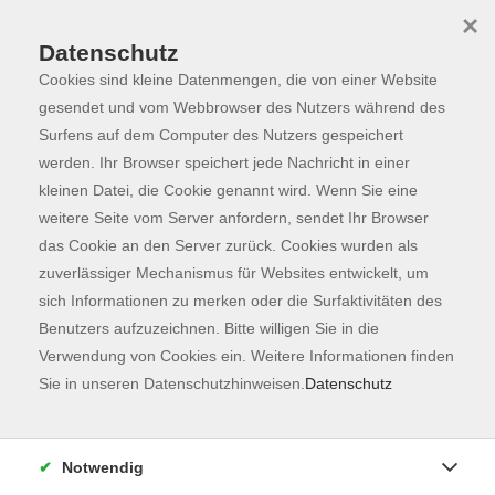
×
Datenschutz
Cookies sind kleine Datenmengen, die von einer Website
Skip to main content
You are here:
Dozierende
gesendet und vom Webbrowser des Nutzers während des
Surfens auf dem Computer des Nutzers gespeichert
werden. Ihr Browser speichert jede Nachricht in einer
kleinen Datei, die Cookie genannt wird. Wenn Sie eine
Freisinger Backhaus
weitere Seite vom Server anfordern, sendet Ihr Browser
e.V.,
das Cookie an den Server zurück. Cookies wurden als
zuverlässiger Mechanismus für Websites entwickelt, um
sich Informationen zu merken oder die Surfaktivitäten des
Benutzers aufzuzeichnen. Bitte willigen Sie in die
Willkommen zum Brotbacken
Verwendung von Cookies ein. Weitere Informationen finden
Fr. 18.09.2026 16:00
Sie in unseren Datenschutzhinweisen.
Datenschutz
Freising
Notwendig