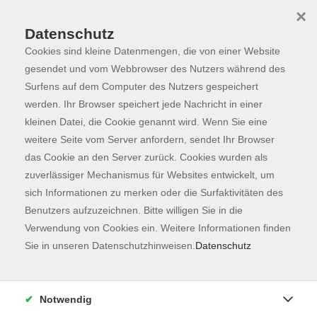
×
Datenschutz
Cookies sind kleine Datenmengen, die von einer Website
Skip to main content
You are here:
Über uns
Unsere Lehrkräfte
gesendet und vom Webbrowser des Nutzers während des
Surfens auf dem Computer des Nutzers gespeichert
werden. Ihr Browser speichert jede Nachricht in einer
kleinen Datei, die Cookie genannt wird. Wenn Sie eine
Gänßle, Ulrike
weitere Seite vom Server anfordern, sendet Ihr Browser
das Cookie an den Server zurück. Cookies wurden als
zert. MindBodyCircle
zuverlässiger Mechanismus für Websites entwickelt, um
Trainer®, DOSB -
sich Informationen zu merken oder die Surfaktivitäten des
Übungsleiterin und Na
Benutzers aufzuzeichnen. Bitte willigen Sie in die
Ulrike Gänßle
Verwendung von Cookies ein. Weitere Informationen finden
Diplom Ökotrophologin, Coach
Sie in unseren Datenschutzhinweisen.
Datenschutz
und MINDBODYCIRCLE® Trainer
Als langjährige Beraterin im
Notwendig
Rehamanagement wollte ich 2011