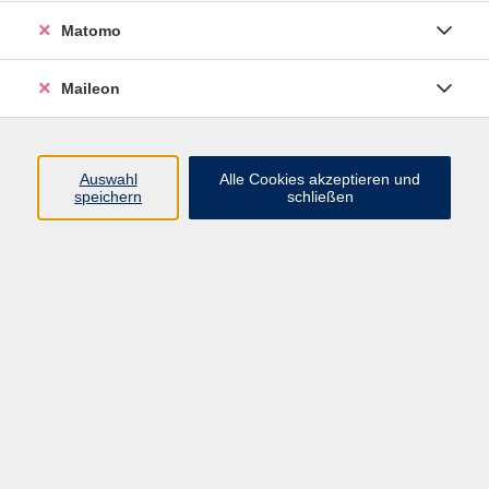
mehr als beraten und bildete mich
Matomo
zum ILP®-Business Coach, Natur
Coach und MindBodyCircle
Maileon
Trainer weiter. Inzwischen setze
ich meine Lebenserfahrung, die
Methoden der systemischen und
Auswahl
Alle Cookies akzeptieren und
lösungsorientierten
speichern
schließen
Kurzzeittherapie, meine
Erfahrungen als Beraterin und
lizenzierte Trainerin im Kinder-,
Jugend- und Erwachsenenbereich
passend zur Situation in der Natur
oder/und im Raum erfolgreich ein.
Als Impulsgeberin macht es mir
große Freude, Menschen jeden
Alters ein Stück auf Ihrem Weg
begleiten zu dürfen!