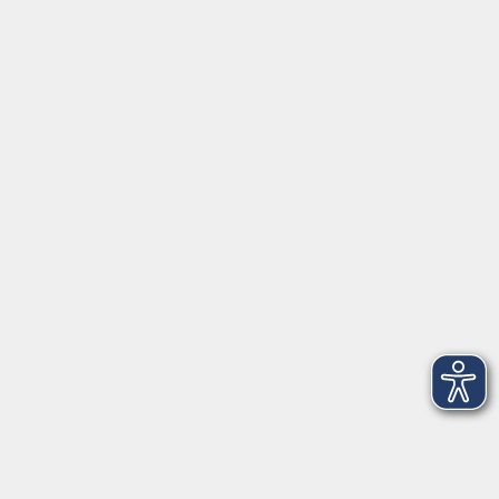
Atem trifft Klang – eine Reise nach innen
Fr. 16.10.2026 17:00
Freising
zurück zur Übersicht
Kontaktformular