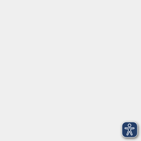
werden.
§21 Gebühren
Für die Teilnahme an den Veranstaltungen der
Volkshochschule wird in der Regel eine Teilnehmergebühr
erhoben. Das Nähere hierzu bestimmt die
Gebührenordnung, die vom Vorstand erlassen wird.
§22 Geschäftsjahr
Das Geschäftsjahr ist das Kalenderjahr.
§23 Haushaltsplan
(1) Der Vorstand stellt für jedes Geschäftsjahr einen