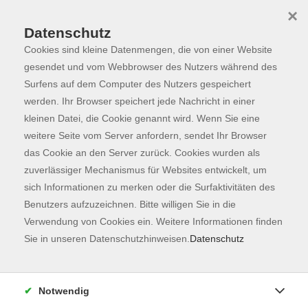
×
Datenschutz
Cookies sind kleine Datenmengen, die von einer Website
Skip to main content
You are here:
Über uns
Satzung vhs Freising e.V.
gesendet und vom Webbrowser des Nutzers während des
Surfens auf dem Computer des Nutzers gespeichert
werden. Ihr Browser speichert jede Nachricht in einer
kleinen Datei, die Cookie genannt wird. Wenn Sie eine
Satzung vhs Freising e.V.
weitere Seite vom Server anfordern, sendet Ihr Browser
das Cookie an den Server zurück. Cookies wurden als
§1 Name. Sitz. Eintragung
zuverlässiger Mechanismus für Websites entwickelt, um
sich Informationen zu merken oder die Surfaktivitäten des
(1) Der Verein führt den Namen Volkshochschule Freising
Benutzers aufzuzeichnen. Bitte willigen Sie in die
e.V.
Verwendung von Cookies ein. Weitere Informationen finden
(2) Sein Sitz ist Freising.
Sie in unseren Datenschutzhinweisen.
Datenschutz
(3) Er ist in das Vereinsregister beim Amtsgericht München
eingetragen.
Notwendig