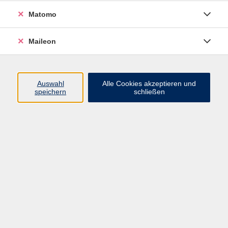
Sprachberatung Fremdsprachen
4
Matomo
Maileon
Sprachberatung
Auswahl
Alle Cookies akzeptieren und
Sprachberatung / Consultation
speichern
schließen
Integrationskurse / Integration courses
Eine Anmeldung für Integrationskurse ist nur nach
Beratung und Einstufung möglich.
Bitte füllen Sie dazu das
Formular
aus und melden
Sie sich im Anschluss zum Beratungs- und
Einstufungstermin an.
Registration for integration courses is only possible
after a consultation and assessment test.
Please fill in the
form
and register for an
appointment.