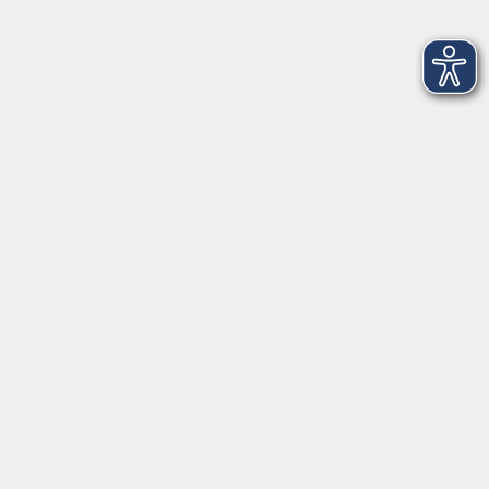
Mi. 23.09.2026 17:30
Freising
Sprachberatung und Einstufungstest für
Integrationskurse
Mi. 16.09.2026 09:00
Freising
Kontaktformular
Impressum
AGB
Datenschutzerklärung
Sitemap