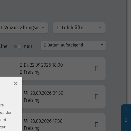
Veranstaltungsort
Lehrkräfte
Datum aufsteigend
line
neu
Di. 22.09.2026 18:00
Freising
×
Mi. 23.09.2026 09:30
Freising
rs
ei, die
ndet
Mi. 23.09.2026 17:30
ger
Freising