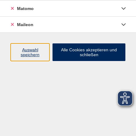
Schwedisch
Matomo
Ergebnisse filtern
Maileon
Schwedisch Konversation C1
Auswahl
Alle Cookies akzeptieren und
Do. 17.09.2026 18:30
speichern
schließen
Freising
Kontaktformular
Impressum
AGB
Datenschutzerklärung
Sitemap