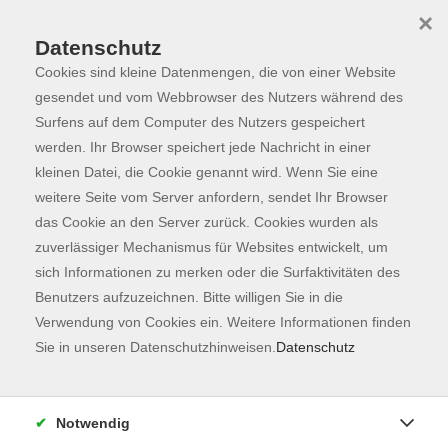
×
Datenschutz
Cookies sind kleine Datenmengen, die von einer Website
Skip to main content
You are here:
Programm
gesendet und vom Webbrowser des Nutzers während des
Surfens auf dem Computer des Nutzers gespeichert
werden. Ihr Browser speichert jede Nachricht in einer
kleinen Datei, die Cookie genannt wird. Wenn Sie eine
Der Kurs konnte nicht gefunden werden.
weitere Seite vom Server anfordern, sendet Ihr Browser
das Cookie an den Server zurück. Cookies wurden als
zuverlässiger Mechanismus für Websites entwickelt, um
Kontaktformular
sich Informationen zu merken oder die Surfaktivitäten des
Impressum
Benutzers aufzuzeichnen. Bitte willigen Sie in die
AGB
Verwendung von Cookies ein. Weitere Informationen finden
Sie in unseren Datenschutzhinweisen.
Datenschutz
Datenschutzerklärung
Sitemap
Widerruf
Notwendig