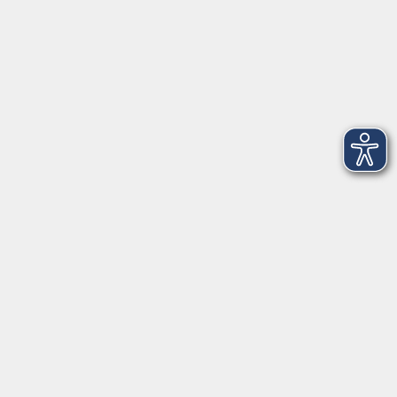
Freising
Französisch für die Reise
Mo. 12.10.2026 18:15
Freising
Kontaktformular
Impressum
AGB
Datenschutzerklärung
Sitemap
Widerruf