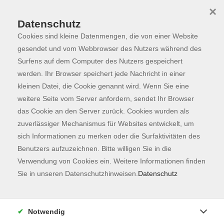
×
Datenschutz
Cookies sind kleine Datenmengen, die von einer Website
Skip to main content
You are here:
Programm
gesendet und vom Webbrowser des Nutzers während des
Surfens auf dem Computer des Nutzers gespeichert
werden. Ihr Browser speichert jede Nachricht in einer
kleinen Datei, die Cookie genannt wird. Wenn Sie eine
weitere Seite vom Server anfordern, sendet Ihr Browser
das Cookie an den Server zurück. Cookies wurden als
zuverlässiger Mechanismus für Websites entwickelt, um
sich Informationen zu merken oder die Surfaktivitäten des
Benutzers aufzuzeichnen. Bitte willigen Sie in die
Verwendung von Cookies ein. Weitere Informationen finden
13 Kurse
Sie in unseren Datenschutzhinweisen.
Datenschutz
zurück zu Sprachen
Kurse nach Themen
Notwendig
Französisch Grundstufe (A1 + A2)
6