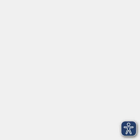
Französisch sprechen macht Spaß! B1
Di. 29.09.2026 18:30
Freising
Französisch A1
Mi. 07.10.2026 18:00
Freising
Französisch für die Reise
Mo. 12.10.2026 18:15