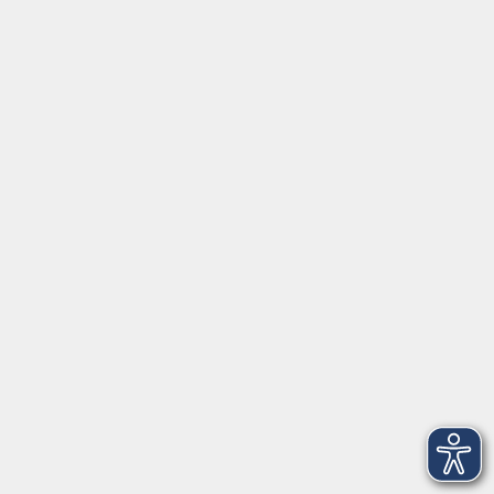
NEU: English A2: basics and more -
ONLINE
Mi. 14.10.2026 20:00
Live Online
NEU: Evening English A1 - AnfängerInnen -
ONLINE
Do. 15.10.2026 20:00
Live Online