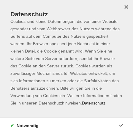
×
Datenschutz
Cookies sind kleine Datenmengen, die von einer Website
Skip to main content
You are here:
Programm
gesendet und vom Webbrowser des Nutzers während des
Surfens auf dem Computer des Nutzers gespeichert
werden. Ihr Browser speichert jede Nachricht in einer
kleinen Datei, die Cookie genannt wird. Wenn Sie eine
weitere Seite vom Server anfordern, sendet Ihr Browser
das Cookie an den Server zurück. Cookies wurden als
zuverlässiger Mechanismus für Websites entwickelt, um
sich Informationen zu merken oder die Surfaktivitäten des
Benutzers aufzuzeichnen. Bitte willigen Sie in die
Verwendung von Cookies ein. Weitere Informationen finden
22 Kurse
Sie in unseren Datenschutzhinweisen.
Datenschutz
zurück zu Sprachen
Kurse nach Themen
Notwendig
Englisch Grundstufe (A1 + A2)
11