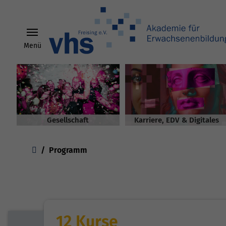
Menü
Skip to main content
Gesellschaft
Karriere, EDV & Digitales
You are here:
Programm
12 Kurse