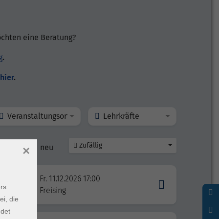
öchten eine Beratung?
g
.
hier
.
Veranstaltungsort
Lehrkräfte
Zufällig
line
neu
×
Fr. 11.12.2026 17:00
rs
Freising
ei, die
ndet