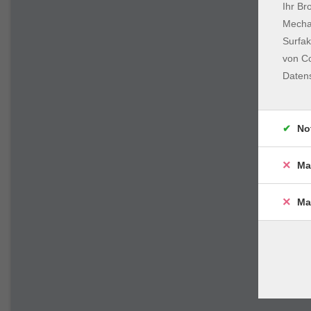
Ihr Br
Mechan
Surfak
von Co
Daten
No
Ma
Ma