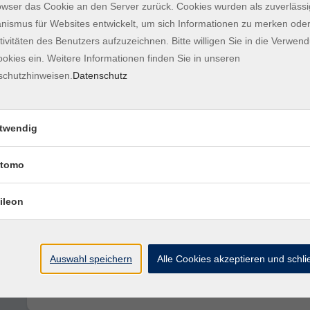
owser das Cookie an den Server zurück. Cookies wurden als zuverlässi
Einbürgerungstest
ismus für Websites entwickelt, um sich Informationen zu merken oder
Raum 206
tivitäten des Benutzers aufzuzeichnen. Bitte willigen Sie in die Verwen
okies ein. Weitere Informationen finden Sie in unseren
schutzhinweisen.
Datenschutz
Einbürgerungstest
Raum 202
twendig
Einbürgerungstest
Raum 104
tomo
ileon
Einbürgerungstest
Raum 206
Auswahl speichern
Alle Cookies akzeptieren und schl
Einbürgerungstest
Raum 202