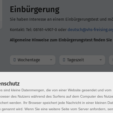
Einbürgerung
Sie haben Interesse an einem Einbürgerungstest und m
Kontakt: Tel: 08161-4907-0 oder
deutsch@vhs-freising.or
Allgemeine Hinweise zum Einbürgerungstest finden Sie
Wochentage
Tageszeit
nur buchbare
nur beginnende
nur on
enschutz
s sind kleine Datenmengen, die von einer Website gesendet und vom
Einbürgerungstest
owser des Nutzers während des Surfens auf dem Computer des Nutze
Raum 104
chert werden. Ihr Browser speichert jede Nachricht in einer kleinen Dat
 genannt wird. Wenn Sie eine weitere Seite vom Server anfordern, se