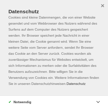
×
Datenschutz
Cookies sind kleine Datenmengen, die von einer Website
Skip to main content
You are here:
Programm
gesendet und vom Webbrowser des Nutzers während des
Surfens auf dem Computer des Nutzers gespeichert
werden. Ihr Browser speichert jede Nachricht in einer
kleinen Datei, die Cookie genannt wird. Wenn Sie eine
Der Kurs konnte nicht gefunden werden.
weitere Seite vom Server anfordern, sendet Ihr Browser
das Cookie an den Server zurück. Cookies wurden als
zuverlässiger Mechanismus für Websites entwickelt, um
Kontaktformular
sich Informationen zu merken oder die Surfaktivitäten des
Impressum
Benutzers aufzuzeichnen. Bitte willigen Sie in die
AGB
Verwendung von Cookies ein. Weitere Informationen finden
Sie in unseren Datenschutzhinweisen.
Datenschutz
Datenschutzerklärung
Sitemap
Widerruf
Notwendig