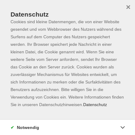
×
Datenschutz
Cookies sind kleine Datenmengen, die von einer Website
Skip to main content
You are here:
Programm
gesendet und vom Webbrowser des Nutzers während des
Surfens auf dem Computer des Nutzers gespeichert
werden. Ihr Browser speichert jede Nachricht in einer
kleinen Datei, die Cookie genannt wird. Wenn Sie eine
Der Kurs konnte nicht gefunden werden.
weitere Seite vom Server anfordern, sendet Ihr Browser
das Cookie an den Server zurück. Cookies wurden als
zuverlässiger Mechanismus für Websites entwickelt, um
Kontaktformular
sich Informationen zu merken oder die Surfaktivitäten des
Impressum
Benutzers aufzuzeichnen. Bitte willigen Sie in die
AGB
Verwendung von Cookies ein. Weitere Informationen finden
Sie in unseren Datenschutzhinweisen.
Datenschutz
Datenschutzerklärung
Sitemap
Widerruf
Notwendig