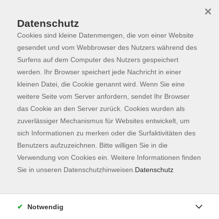
×
Datenschutz
Cookies sind kleine Datenmengen, die von einer Website
Skip to main content
You are here:
Programm
gesendet und vom Webbrowser des Nutzers während des
Surfens auf dem Computer des Nutzers gespeichert
werden. Ihr Browser speichert jede Nachricht in einer
kleinen Datei, die Cookie genannt wird. Wenn Sie eine
Der Kurs konnte nicht gefunden werden.
weitere Seite vom Server anfordern, sendet Ihr Browser
das Cookie an den Server zurück. Cookies wurden als
zuverlässiger Mechanismus für Websites entwickelt, um
Kontaktformular
sich Informationen zu merken oder die Surfaktivitäten des
Impressum
Benutzers aufzuzeichnen. Bitte willigen Sie in die
AGB
Verwendung von Cookies ein. Weitere Informationen finden
Sie in unseren Datenschutzhinweisen.
Datenschutz
Datenschutzerklärung
Sitemap
Widerruf
Notwendig