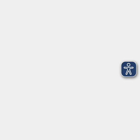
Mediation - Vortrag - ONLINE
Mo. 23.11.2026 19:00
Live Online
SelbstCoaching - Weiterbildung
Fr. 29.01.2027 14:00
Freising
Kontaktformular
Impressum
AGB
Datenschutzerklärung