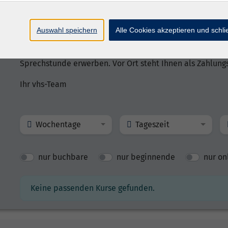
Wir buchen den Gutscheinbetrag von Ihrem Bankkonto ab
die von Ihnen angegebene Adresse. Bitte beachten Sie d
Auswahl speichern
Alle Cookies akzeptieren und schl
Natürlich können Sie den Gutschein auch sofort persönl
Sprechstunde erwerben. Vor Ort steht Ihnen als Zahlungs
Ihr vhs-Team
Wochentage
Tageszeit
nur buchbare
nur beginnende
nur on
Keine passenden Kurse gefunden.