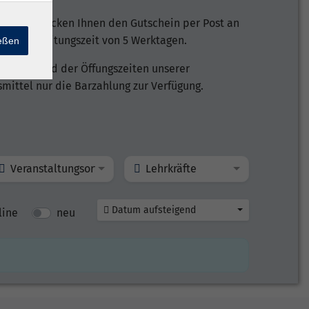
 und schicken Ihnen den Gutschein per Post an
ie Bearbeitungszeit von 5 Werktagen.
ießen
ich während der Öffungszeiten unserer
mittel nur die Barzahlung zur Verfügung.
Veranstaltungsort
Lehrkräfte
Datum aufsteigend
line
neu