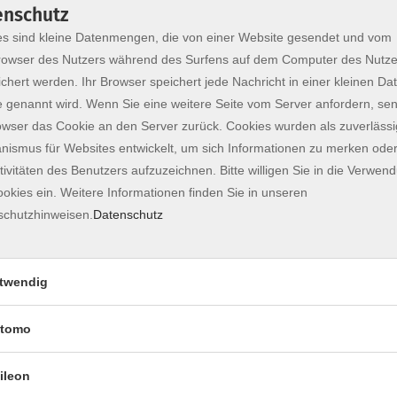
enschutz
Gutscheine
s sind kleine Datenmengen, die von einer Website gesendet und vom
owser des Nutzers während des Surfens auf dem Computer des Nutze
Sie wissen nicht was Sie verschenken sollen?
chert werden. Ihr Browser speichert jede Nachricht in einer kleinen Dat
Verschenken Sie nicht "Irgendetwas", verschenken Sie "B
 genannt wird. Wenn Sie eine weitere Seite vom Server anfordern, se
Bei den knapp 1500 verschiedenen Möglichkeiten pro Jahr
owser das Cookie an den Server zurück. Cookies wurden als zuverlässi
Sicherheit den Geschmack der/des Beschenkten.
ismus für Websites entwickelt, um sich Informationen zu merken oder
tivitäten des Benutzers aufzuzeichnen. Bitte willigen Sie in die Verwen
Ob...
okies ein. Weitere Informationen finden Sie in unseren
... eine Sprach- oder EDV-Veranstaltung für Karriere, Ur
schutzhinweisen.
Datenschutz
... ein Gesundheits- oder Bewegungskurs für das eigene
... eine Kochveranstaltung um sich oder andere zu verw
... eine Musik- oder Kreativveranstaltung um "verborgen
twendig
ausgewählt wird, Bildung bereichert das Leben.
tomo
Und so einfach geht es!
Buchen Sie den gewünschten nachstehenden Gutschein e
ileon
Im Adresszusatz der Buchung geben Sie dann bitte den