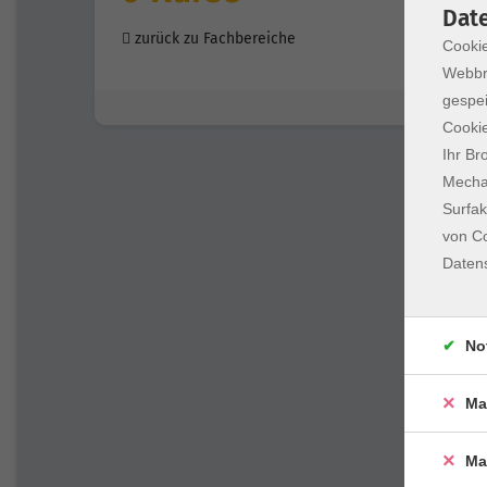
Dat
zurück zu Fachbereiche
Cookie
Webbr
gespei
Cookie
Ihr Br
Mechan
Surfak
von Co
Daten
No
Ma
Ma