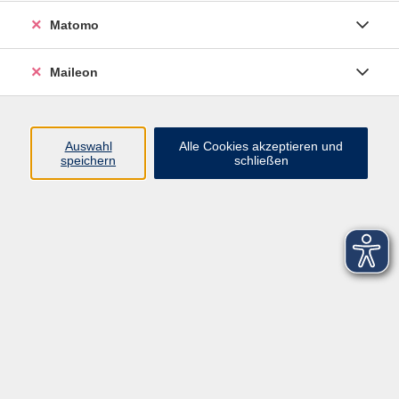
Gesundheitskarte
Matomo
Ergebnisse filtern
Maileon
Keine passenden Kurse gefunden.
Auswahl
Alle Cookies akzeptieren und
speichern
schließen
Kontaktformular
Impressum
AGB
Datenschutzerklärung
Sitemap
Widerruf