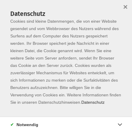
×
Datenschutz
Cookies sind kleine Datenmengen, die von einer Website
Skip to main content
You are here:
Programm
gesendet und vom Webbrowser des Nutzers während des
Surfens auf dem Computer des Nutzers gespeichert
werden. Ihr Browser speichert jede Nachricht in einer
kleinen Datei, die Cookie genannt wird. Wenn Sie eine
weitere Seite vom Server anfordern, sendet Ihr Browser
das Cookie an den Server zurück. Cookies wurden als
zuverlässiger Mechanismus für Websites entwickelt, um
sich Informationen zu merken oder die Surfaktivitäten des
Benutzers aufzuzeichnen. Bitte willigen Sie in die
Verwendung von Cookies ein. Weitere Informationen finden
162 Kurse
Sie in unseren Datenschutzhinweisen.
Datenschutz
zurück zu Fachbereiche
Kurse nach Themen
Notwendig
Ausbildung
2