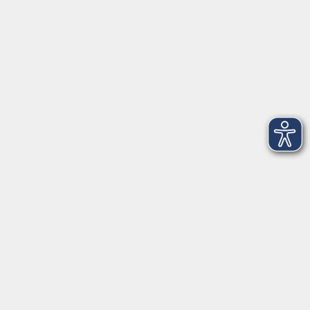
Mi. 09.09.2026 20:00
Freising
NEU: Stille & Bewegte Meditation TCM
(Traditionelle Chinesische Medizin)
Mi. 09.09.2026 20:30
Freising
NEU: Latin Tanz - Lady Style für
AnfängerInnen
Do. 10.09.2026 17:00
Freising