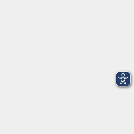
gelungene Leben"
Di. 20.10.2026 19:30
Stadtbibliothek
NEU: Deutsche Einheit: Jungsein in
Demokratie und Diktatur - ONLINE
Di. 10.11.2026 18:00
Live Online
NEU: Gesellschaft im Widerstreit –
Polarisierung verstehen und überwinden -
ONLINE
Di. 24.11.2026 18:30
Live Online