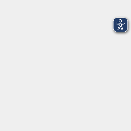
Kryptowährungen - Bitcoins und seine
Alternativen - ONLINE
Mo. 30.11.2026 18:30
Live Online
Richtig investieren in Aktien und ETFs -
ONLINE
Mo. 07.12.2026 18:30
Live Online
Solarstrom selbst erzeugen mit PV-
Kleinstanlagen - ONLINE
Mo. 07.12.2026 19:00
Live Online