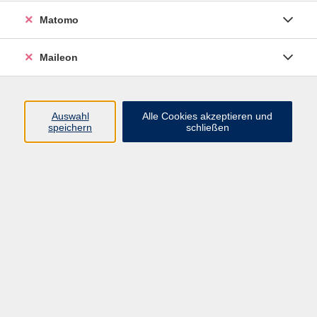
Tier und Natur
Matomo
Ergebnisse filtern
Maileon
NEU: Natur erleben - mit allen Sinnen
Auswahl
Alle Cookies akzeptieren und
Sa. 01.08.2026 13:00
speichern
schließen
Freising
Wildkräuterwanderung
So. 23.08.2026 10:00
Treffpunkt: Isarauen, Bushaltestelle
Korbiniansbrücke